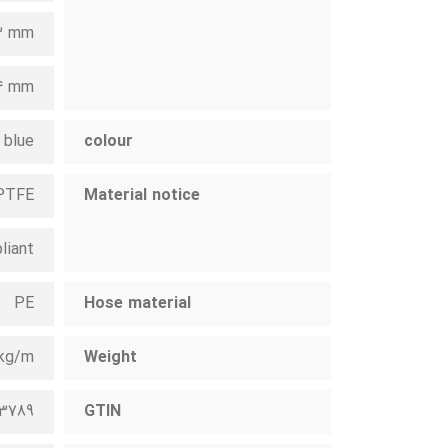
 3 mm
 4 mm
blue
colour
 PTFE
Material notice
liant
PE
Hose material
6kg/m
Weight
3789
GTIN