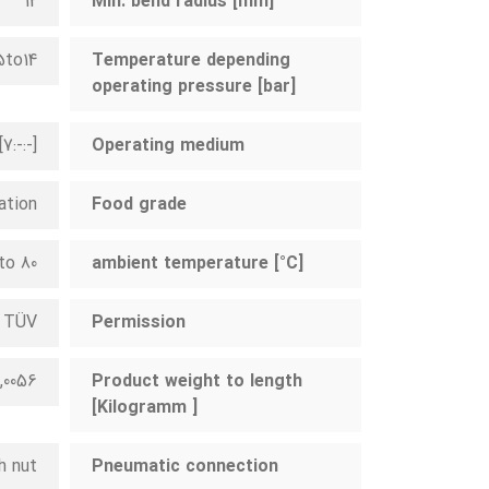
12
Min. bend radius [mm]
5to14-
Temperature depending
operating pressure [bar]
:-:-]
Operating medium
ation
Food grade
to 80-
ambient temperature [°C]
TÜV
Permission
0,0056
Product weight to length
[Kilogramm ]
h nut
Pneumatic connection