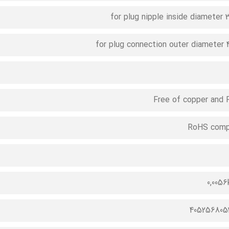
for plug nipple inside diameter
for plug connection outer diameter
Free of copper and
RoHS comp
0,005
405256805