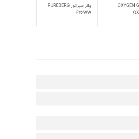
OXYGEN 
واتر سپراتور PUREBERG
F24WW
F46WW
OX