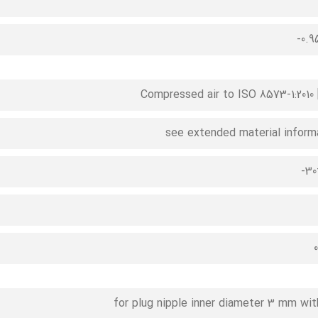
0.9
Compressed air to ISO 8573-1:2010 [7
see extended material inform
30
for plug nipple inner diameter 3 mm wit