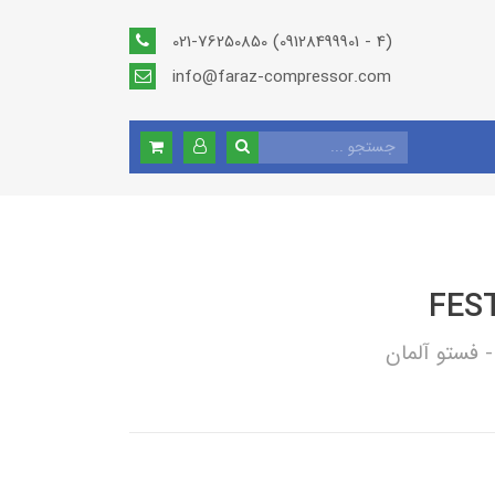
021-76250850 (09128499901 - 4)
info@faraz-compressor.com
FEST