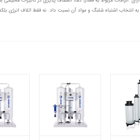
میلی متر فستو آلمان دارای الزامات مربوط به فشار، دما، انعطاف پذیری در تأثیرا
 آسیب را می توان به انتخاب اشتباه شلنگ و مواد آن نسبت داد. نه فقط اتلاف انر