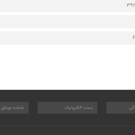
391
F