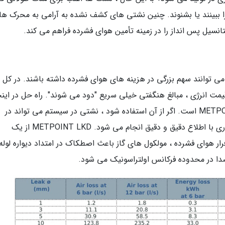
ا را ببینند یا بشنوند. چنین نشتی های کشف نشده به آرامی به محرک ها
انسیل پس انداز را در زمینه تأمین هوای فشرده فراهم می کند.
توانند سهم بزرگی در هزینه های هوای فشرده داشته باشند. در کل ،
زایش قیمت انرژی ، مبالغ هنگفتی خیلی سریع "دود می شوند". راه حل در اینج
ردیاب کوچک و آسان برای استفاده METPOINT LKDLeak است. اگر از آن استفاده شود ، نشتی در سیستم می تواند در
مدت زمان کوتاهی قرار گیرد. بنابراین تعمیر و نگهداری با اطلاع دقیق و دقیق انجام می شود. METPOINT LKD از یک
رار هوای فشرده ، مولکول های گاز باعث اصطکاک در امتداد دیواره لوله
دا در محدوده فرکانس اولتراسونیک می شود.