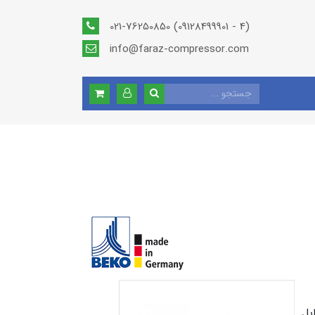
021-76250850 (09128499901 - 4)
info@faraz-compressor.com
بل