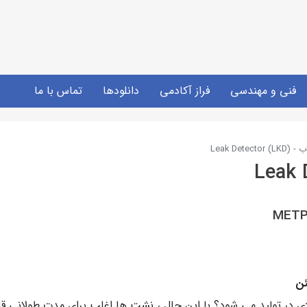
فنی و مهندسی
فراز آکادمی
دانلودها
تماس با ما
Leak Detec)
METP
ی در تولید می شود؟ با این حال ، نشت ها اغلب برای مدت طولانی قا