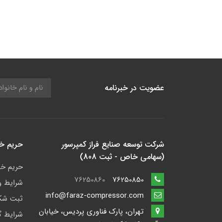
عضویت در خبرنامه
شرکت توسعه صنایع فراز کمپرسور
حریم 
(سهامی خاص - ثبت 808)
حریم خ
76250860
76250850
شرایط و
info@faraz-compressor.com
ثبت شک
تهران، پارک فناوری پردیس، خیابان
شرایط گ