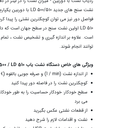
ردیاب نشت با دوربین - میزان نشت را در لیتر در دق
نشت سنج های جدید /510
فواصل دور نیز می توان کوچکترین نشتی را پیدا کرد (1/0 لیتر در دقیقه مربوط به 1 یورو در دقیقه ا
است. علاوه بر اندازه گیری و تشخیص نشت ، تمام اند
توانند انجام شوند.
ویژگی های خاص دستگاه نشت یاب LD 500 / LD 510
از اندازه نشت (l / min) و صرفه جویی بالقوه (€ / سال) مطلع شوید
کوچکترین نشت را در فاصله دور پیدا کنید
سطح خودکار: خودکار حساسیت را به طور خودکار 
می برد
از قطعات نشتی عکس بگیرید
نشت و اقدامات لازم را شرح دهید