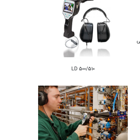
ی
LD 500/510