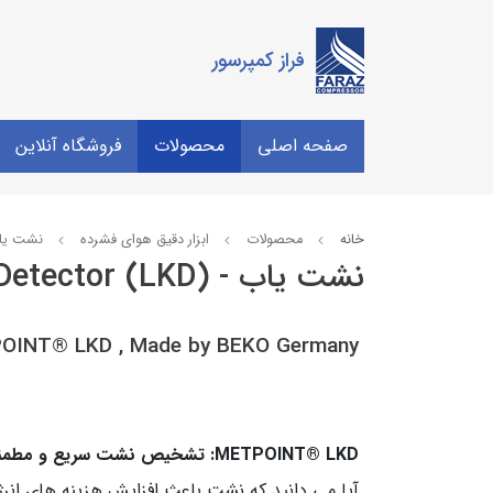
فراز کمپرسور
صفحه اصلی
محصولات
فروشگاه آنلاین
خانه
محصولات
ابزار دقیق هوای فشرده
نشت یاب - tor (LKD
نشت یاب - Leak Detector (LKD)
OINT® LKD , Made by BEKO Germany
METPOINT® LKD: تشخیص نشت سریع و مطمئن
آیا می دانید که نشت باعث افزایش هزینه های انرژ