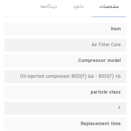
مشخصات
دانلود
دیدگاه‌ها
Item
Air Filter Core
Compressor model
Oil-injected compressor BSD(F) 55 - BSD(F) 75
particle class
6
Replacement time