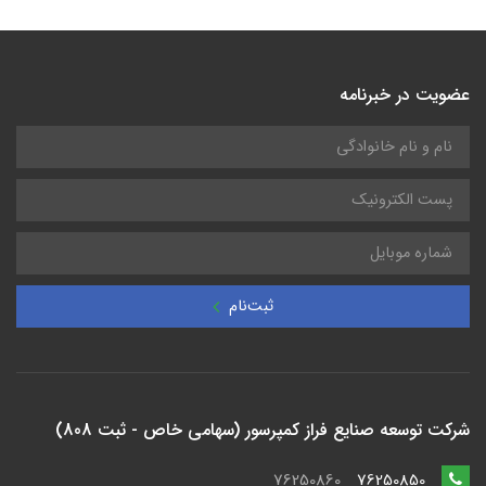
عضویت در خبرنامه
ثبت‌نام
شرکت توسعه صنایع فراز کمپرسور (سهامی خاص - ثبت 808)
76250860
76250850