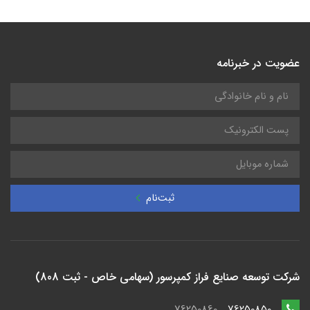
عضویت در خبرنامه
ثبت‌نام
شرکت توسعه صنایع فراز کمپرسور (سهامی خاص - ثبت 808)
76250860
76250850