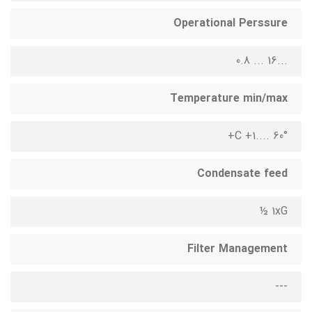
Operational Perssure
...16 ... 0.8
Temperature min/max
°C +1.... 60+
Condensate feed
1xG ½
Filter Management
---