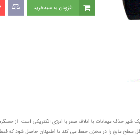
افزودن به سبدخرید
ر تخلیه اتومات INGERSOLLRAND ReliaDrain یک شیر حذف میعانات با اتلاف صفر با انرژی الکتر
اقل سطح مایع را در مخزن حفظ می کند تا اطمینان حاصل شود که فقط