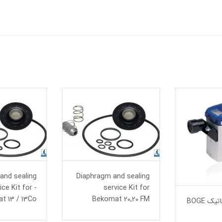
and sealing
Diaphragm and sealing
ice Kit for -
service Kit for
t 13 / 13Co
Bekomat 20,20 FM
شیر تخلیه اتوماتیک BOGE