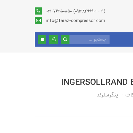
021-76250850 (09128499901 - 4)
info@faraz-compressor.com
INGERSOLLRAND B