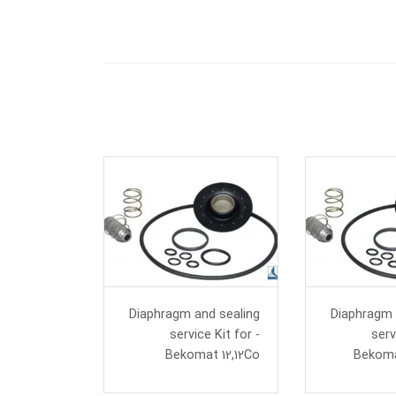
Diaphragm and sealing
Diaphragm 
service Kit for -
serv
Bekomat 12,12Co
Bekoma
شیر تخلیه ا
KOMAT 14