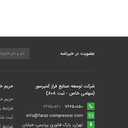
عضویت در خبرنامه
شرکت توسعه صنایع فراز کمپرسور
حریم 
(سهامی خاص - ثبت 808)
حریم خ
76250860
76250850
شرایط و
info@faraz-compressor.com
ثبت شک
تهران، پارک فناوری پردیس، خیابان
شرایط گ