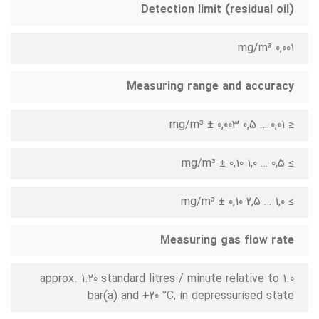
Detection limit (residual oil)
0,001 mg/m³
Measuring range and accuracy
≤ 0,01 … 0,5 mg/m³ ± 0,003
≥ 0,5 … 1,0 mg/m³ ± 0,10
≥ 1,0 … 2,5 mg/m³ ± 0,10
Measuring gas flow rate
approx. 1.20 standard litres / minute relative to 1.0
bar(a) and +20 °C, in depressurised state