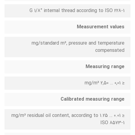
G 1/8” internal thread according to ISO 228-1
Measurement values
mg/standard m³, pressure and temperature
compensated
Measuring range
≤ 0,01 … 2,50 mg/m³
Calibrated measuring range
≤ 0.01 … 1.25 mg/m³ residual oil content, according to
ISO 8573-1