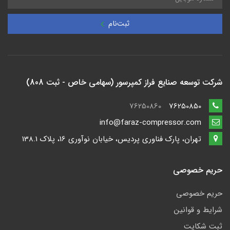
ثبت‌نام
شرکت توسعه صنایع فراز کمپرسور (سهامی خاص - ثبت 808)
76250860
76250850
info@faraz-compressor.com
تهران، پارک فناوری پردیس، خیابان نوآوری 16، پلاک 138.1
حریم خصوصی
حریم خصوصی
شرایط و قوانین
ثبت شکایت