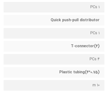
1 PCs
Quick push-pull distributor
1 PCs
T-connector(4)
4 PCs
Plastic tubing(4*0.75)
10 m