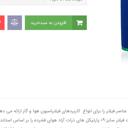
افزودن به سبدخرید
نتخاب گسترده ای از عناصر فیلتر را برای انواع کاربردهای فیلتراسیون هوا و گاز 
فشرده berg را در گروه فیلتر BERG انتخاب کرد.المنت فیلتر سایز 09 پارتیکل های ذرات آز