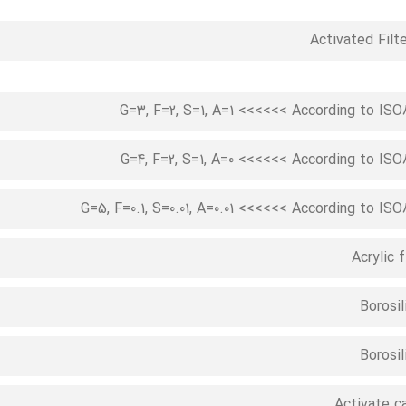
Activated Filte
G=3, F=2, S=1, A=1 <<<<<< According to IS
G=4, F=2, S=1, A=0 <<<<<< According to IS
G=5, F=0.1, S=0.01, A=0.01 <<<<<< According to IS
Acrylic f
Borosil
Borosil
Activate c