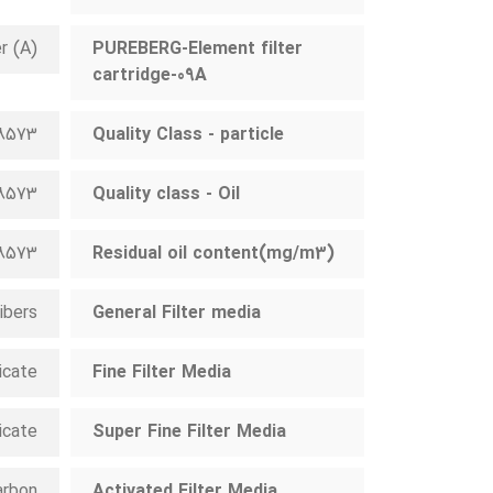
r (A)
PUREBERG-Element filter
cartridge-09A
O8573
Quality Class - particle
O8573
Quality class - Oil
O8573
(Residual oil content(mg/m3
ibers
General Filter media
icate
Fine Filter Media
icate
Super Fine Filter Media
arbon
Activated Filter Media