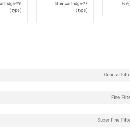
 cartridge-33
filter cartridge-46
F03
(type)
(type)
Super Fine Filte