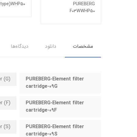
(type)WHP50
PUREBERG
F03WWHP50
مشخصات
دانلود
دیدگاه‌ها
(G) General Filter
PUREBERG-Element filter
cartridge-09G
(Fine Filter (F
PUREBERG-Element filter
cartridge-09F
r (S)
PUREBERG-Element filter
cartridge-09S