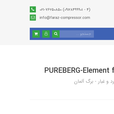
021-76250850 (09128499901 - 4)
info@faraz-compressor.com
PUREBERG-Element fil