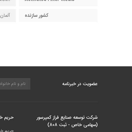
کشور سازنده
آلمان
عضویت در خبرنامه
شرکت توسعه صنایع فراز کمپرسور
حریم 
(سهامی خاص - ثبت 808)
حریم خ