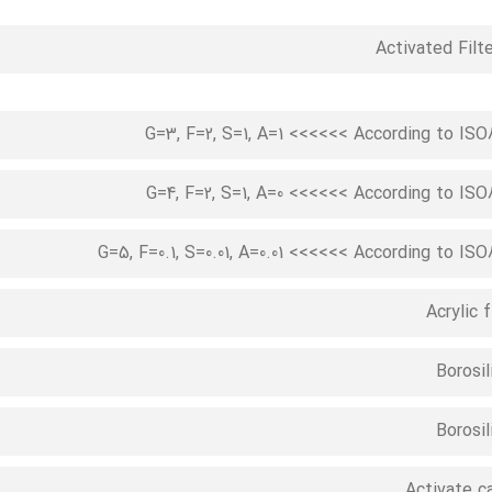
Activated Filte
G=3, F=2, S=1, A=1 <<<<<< According to IS
G=4, F=2, S=1, A=0 <<<<<< According to IS
G=5, F=0.1, S=0.01, A=0.01 <<<<<< According to IS
Acrylic f
Borosil
Borosil
Activate c