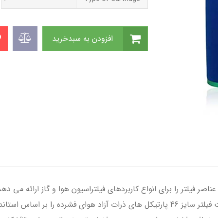
افزودن به سبدخرید
نتخاب گسترده ای از عناصر فیلتر را برای انواع کاربردهای فیلتراسیون هوا و گاز ا
فشرده berg را در گروه فیلتر BERG انتخاب کرد.المنت فیلتر سایز 46 پارتیکل های ذرات آ