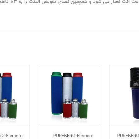
سطح مقطع و تنش
یلتر فشار بالا PUREBERG
PUREBERG-Element
RG-Element