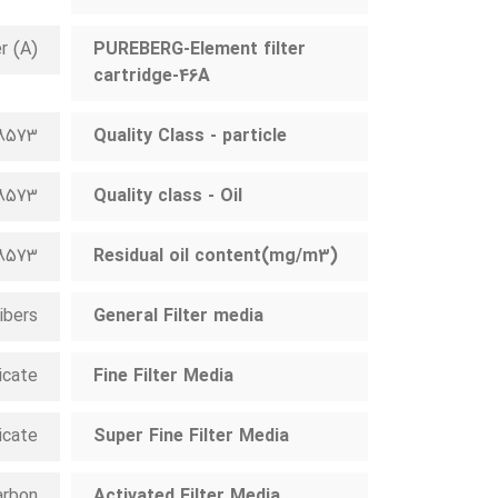
r (A)
PUREBERG-Element filter
cartridge-46A
O8573
Quality Class - particle
O8573
Quality class - Oil
O8573
(Residual oil content(mg/m3
ibers
General Filter media
icate
Fine Filter Media
icate
Super Fine Filter Media
arbon
Activated Filter Media