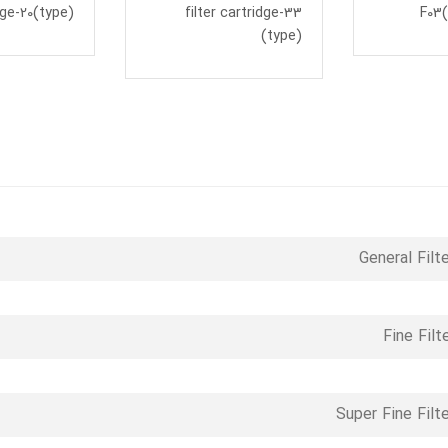
idge-20(type)
filter cartridge-33
F03
(type)
Super Fine Filte