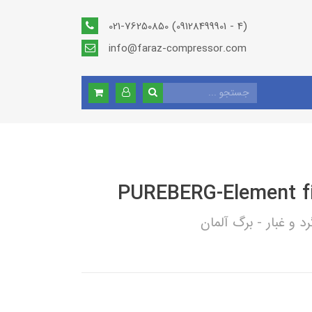
021-76250850 (09128499901 - 4)
info@faraz-compressor.com
PUREBERG-Element fil