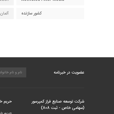
کشور سازنده
آلمان
عضویت در خبرنامه
شرکت توسعه صنایع فراز کمپرسور
حریم 
(سهامی خاص - ثبت 808)
حریم خ