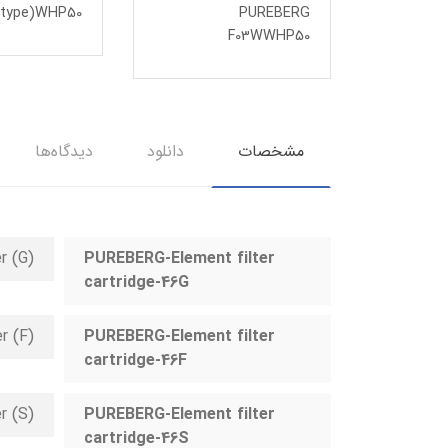
(type)WHP50
PUREBERG
F03WWHP50
مشخصات
دانلود
دیدگاه‌ها
(G) General Filter
PUREBERG-Element filter
cartridge-46G
(Fine Filter (F
PUREBERG-Element filter
cartridge-46F
r (S)
PUREBERG-Element filter
cartridge-46S