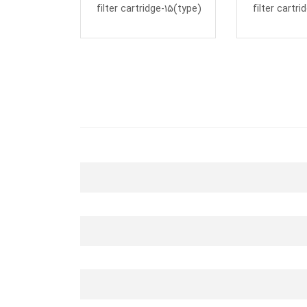
ge-13(type)
filter cartridge-15(type)
filter cartr